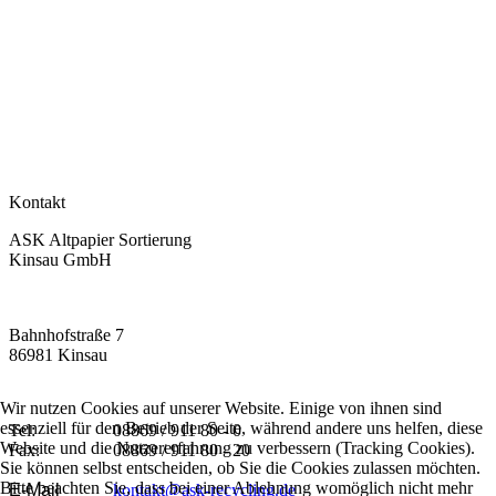
Kontakt
ASK Altpapier Sortierung
Kinsau GmbH
Bahnhofstraße 7
86981 Kinsau
Wir nutzen Cookies auf unserer Website. Einige von ihnen sind
essenziell für den Betrieb der Seite, während andere uns helfen, diese
Tel:
08869 / 911 80 - 0
Website und die Nutzererfahrung zu verbessern (Tracking Cookies).
Fax:
08869 / 911 80 - 20
Sie können selbst entscheiden, ob Sie die Cookies zulassen möchten.
Bitte beachten Sie, dass bei einer Ablehnung womöglich nicht mehr
E-Mail
kontakt@ask-recycling.de